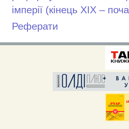
імперії (кінець ХІХ – поча
Реферати