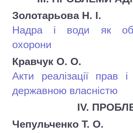
Золотарьова Н. І.
Надра і води як об’є
охорони
Кравчук О. О.
Акти реалізації прав і
державною власністю
ІV. ПРОБЛ
Чепульченко Т. О.