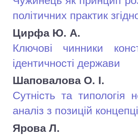
Чужинець як принцип ро
політичних практик згідн
Цирфа Ю. А.
Ключові чинники конст
ідентичності держави
Шаповалова О. І.
Сутність та типологія 
аналіз з позицій концепц
Ярова Л.