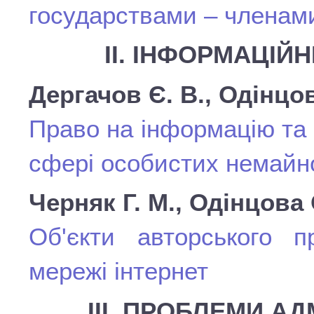
государствами – членам
ІІ. ІНФОРМАЦІЙ
Дергачов Є. В., Одінцов
Право на інформацію та 
сфері особистих немайно
Черняк Г. М., Одінцова 
Об'єкти авторського 
мережі інтернет
ІІІ. ПРОБЛЕМИ А