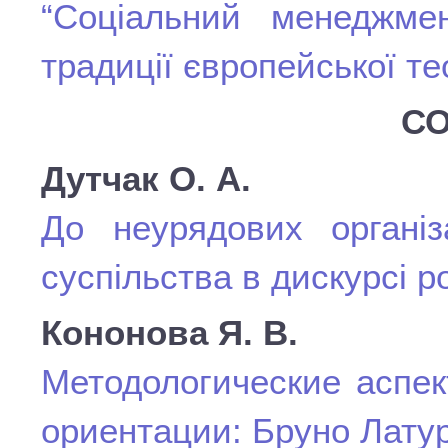
“Соціальний менеджме
традиції європейської те
СО
Дутчак О. А.
До неурядових організ
суспільства в дискурсі р
Кононова Я. В.
Методологические аспек
ориентации: Бруно Лату