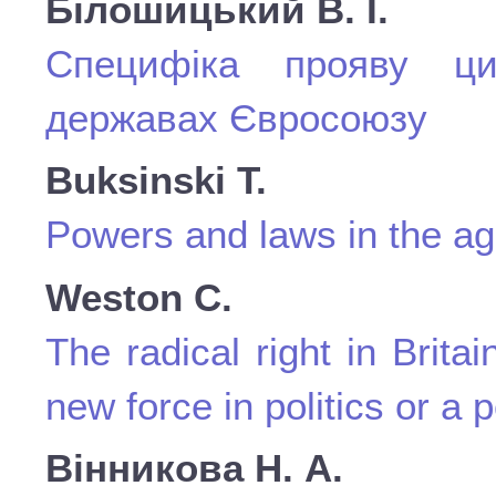
Білошицький В. І.
Cпецифіка прояву цив
державах Євросоюзу
Buksinski Т.
Powers and laws in the age
Weston C.
The radical right in Brit
new force in politics or a p
Вінникова Н. А.