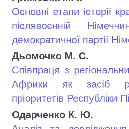
Основні етапи історії кр
післявоєнній Німечч
демократичної партії Ні
Дьомочко М. С.
Співпраця з регіональн
Африки як засіб реа
пріоритетів Республіки 
Одарченко К. Ю.
Аналіз та дослідження