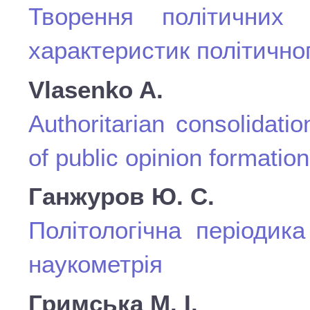
Творення політичних
характеристик політично
Vlasenko A.
Authoritarian consolidati
of public opinion formation
Ганжуров Ю. С.
Політологічна періодика
наукометрія
Гримська М. І.