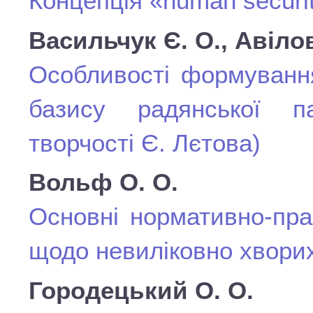
Концепція «human securit
Васильчук Є. О., Авілова
Особливості формування
базису радянської па
творчості Є. Лєтова)
Вольф О. О.
Основні нормативно-прав
щодо невиліковно хворих 
Городецький О. О.