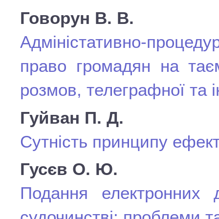
Говорун В. В.
Адміністативно-процеду
право громадян на тає
розмов, телеграфної та і
Гуйван П. Д.
Сутність принципу ефект
Гусєв О. Ю.
Подання електронних 
судочинстві: проблеми т