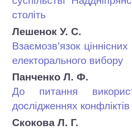
суспільстві Наддніпрян
століть
Лешенок У. С.
Взаємозв’язок ціннісних
електорального вибору
Панченко Л. Ф.
До питання використ
дослідженнях конфліктів
Скокова Л. Г.