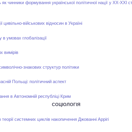
ь як чинники формування української політичної нації у ХХ-ХХІ ст
ї цивільно-військових відносин в Україні
у в умовах глобалізації
х вимірів
имволічно-знакових структур політики
асній Польщі: політичний аспект
ання в Автономній республіці Крим
СОЦІОЛОГІЯ
 теорії системних циклів накопичення Джованні Аррігі