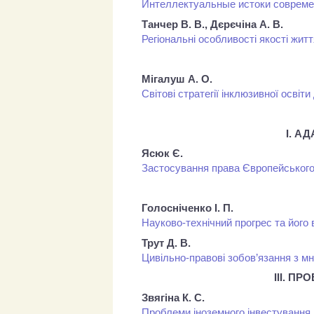
Интеллектуальные истоки современ
Танчер В. В., Дєрєчіна А. В.
Регіональні особливості якості жит
Мігалуш А. О.
Світові стратегії інклюзивної осві
І. А
Ясюк Є.
Застосування права Європейськог
Голосніченко І. П.
Науково-технічний прогрес та його
Трут Д. В.
Цивільно-правові зобов’язання з м
ІІІ. 
Звягіна К. С.
Проблеми іноземного інвестування 