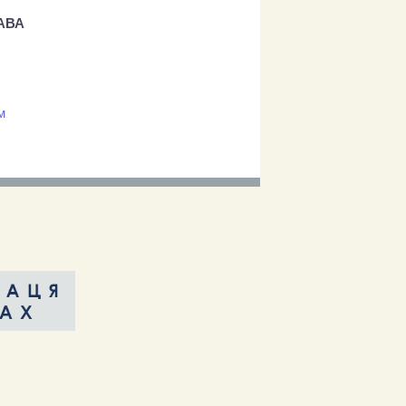
АВА
м