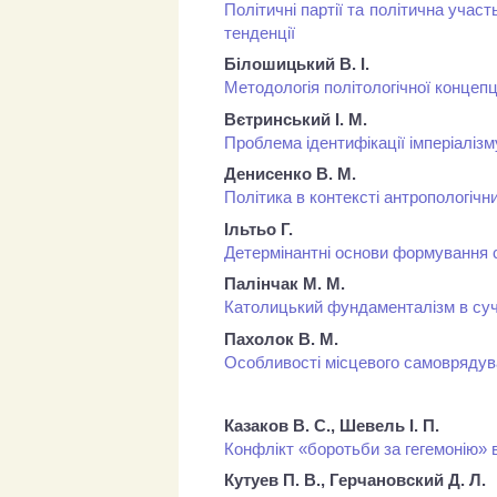
Політичні партії та політична участ
тенденції
Білошицький В. І.
Методологія політологічної концепці
Вєтринський І. М.
Проблема ідентифікації імперіалізм
Денисенко В. М.
Політика в контексті антропологічни
Ільтьо Г.
Детермінантні основи формування с
Палінчак М. М.
Католицький фундаменталізм в суч
Пахолок В. М.
Особливості місцевого самоврядув
Казаков В. C., Шевель І. П.
Конфлікт «боротьби за гегемонію» в
Кутуев П. В., Герчановский Д. Л.