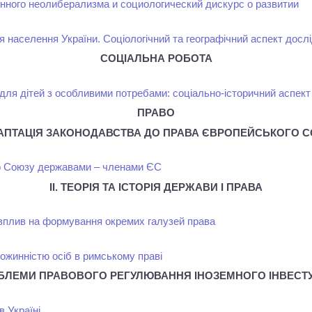
ного неолиберализма и социологический дискурс о развитии
тя населення України. Соціологічний та географічний аспект досл
СОЦІАЛЬНА РОБОТА
ти для дітей з особливими потребами: соціально-історичний аспект
ПРАВО
ДАПТАЦІЯ ЗАКОНОДАВСТВА ДО ПРАВА ЄВРОПЕЙСЬКОГО 
о Союзу державами – членами ЄС
ІІ. ТЕОРІЯ ТА ІСТОРІЯ ДЕРЖАВИ І ПРАВА
 вплив на формування окремих галузей права
ножинністю осіб в римському праві
ПРОБЛЕМИ ПРАВОВОГО РЕГУЛЮВАННЯ ІНОЗЕМНОГО ІНВЕСТ
в Україні