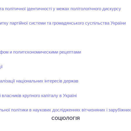
а політичної ідентичності у межах політологічного дискурсу
итку партійної системи та громадянського суспільства України
фом и политєкономическими рецептами
ії
еалізації національних інтересів держав
 власників крупного капіталу в Україні
льної політики в наукових дослідженнях вітчизняних і зарубіжни
СОЦІОЛОГІЯ