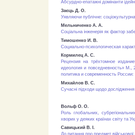
Абсурдно-епатажні домінанти ідейн
Заєць Д. О.
Уявляючи публічне: соціокультурна 
Мельниченко А. А.
Соціальна інженерія як фактор заб
Тимошенко И. В.
Социально-психологическая харак
Кормилец А. С.
Рецензия на трёхтомное издание
идеология и повседневность» М., 
политика и современность России: 
Михайлов В. С.
Сучасні підходи щодо дослідження 
Вольф О. О.
Роль глобальних, субрегіональних
хворих у деяких країнах світу та Ук
Савицький В. І.
До питання про предмет військової