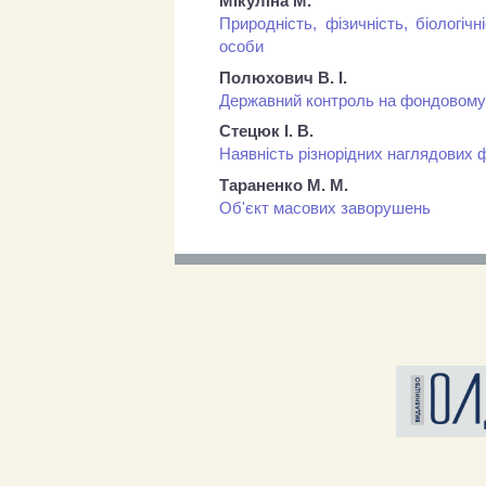
Мікуліна М.
Природність, фізичність, біологі
особи
Полюхович В. І.
Державний контроль на фондовому р
Стецюк І. В.
Наявність різнорідних наглядових 
Тараненко М. М.
Об'єкт масових заворушень