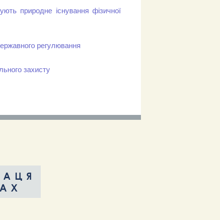
чують природне існування фізичної
 державного регулювання
ільного захисту