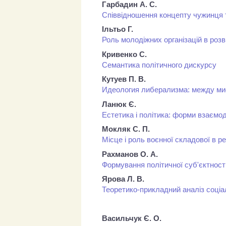
Гарбадин А. С.
Співвідношення концепту чужинця т
Ільтьо Г.
Роль молодіжних організацій в розв
Кривенко С.
Семантика політичного дискурсу
Кутуев П. В.
Идеология либерализма: между ми
Ланюк Є.
Естетика і політика: форми взаємод
Мокляк С. П.
Місце і роль воєнної складової в р
Рахманов О. А.
Формування політичної суб'єктності
Ярова Л. В.
Теоретико-прикладний аналіз соціа
Васильчук Є. О.