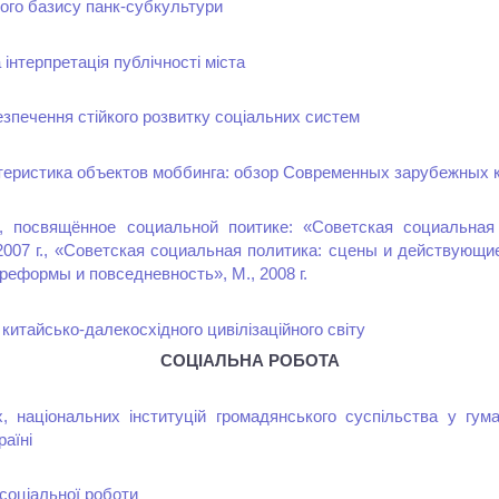
ого базису панк-субкультури
інтерпретація публічності міста
езпечення стійкого розвитку соціальних систем
теристика объектов моббинга: обзор Современных зарубежных 
, посвящённое социальной поитике: «Советская социальная 
2007 г., «Советская социальная политика: сцены и действующие
реформы и повседневность», М., 2008 г.
китайсько-далекосхідного цивілізаційного світу
СОЦІАЛЬНА РОБОТА
, національних інституцій громадянського суспільства у гума
раїні
 соціальної роботи