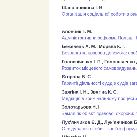
Шапошникова І. В.
Організація соціальної роботи в ра
Апончик Т. М.
Адміністративна реформа Польщі. Н
Бежевець А. М., Морєва К. І.
Безоплатна правова допомога: про
Голосніченко І. П., Голосніченко Д
Розвиток місцевого самоврядування
Єгорова В. С.
Гарантії діяльності суддів судів за
Звягіна І. Н., Звягіна К. С.
Медіація в кримінальному процесі 
Золотарьова Н. І.
Земля як об'єкт правової охорони: 
Лук'янчиков Є. Д., Лук'янчиков Б
Освідування особи – засіб інформа