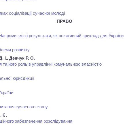
мках соціалізації сучасної молоді
ПРАВО
апрями змін і результати, як позитивний приклад для України
блеми розвитку
. І., Денчук Р. О.
 та його роль в управлінні комунальною власністю
гальної юрисдикції
України
питання сучасного стану
. Є.
ційного забезпечення розслідування