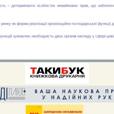
чність – детермінанти особистих немайнових прав, що забезпе
инку як форма реалізації організаційно-господарської функції
функцій зумовлює необхідність двох органів нагляду у сфері цив