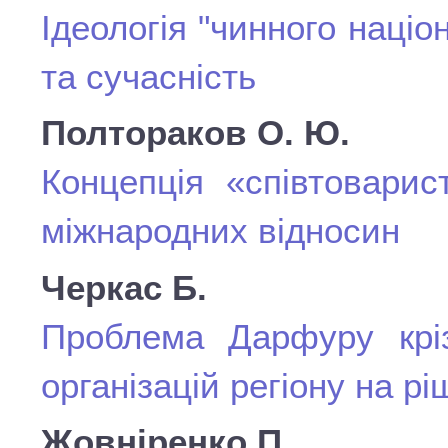
Ідеологія "чинного націо
та сучасність
Полтораков О. Ю.
Концепція «співтоварис
міжнародних відносин
Черкас Б.
Проблема Дарфуру кріз
організацій регіону на 
Жовніренко П.