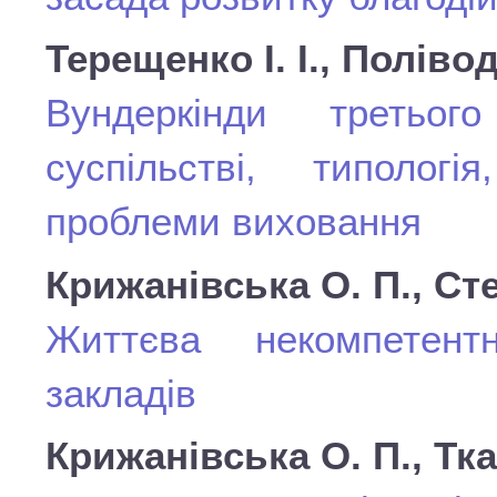
Терещенко І. І., Полівод
Вундеркінди третьог
суспільстві, типолог
проблеми виховання
Крижанівська О. П., Сте
Життєва некомпетентн
закладів
Крижанівська О. П., Тка