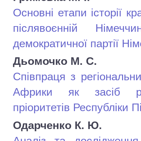
Основні етапи історії кр
післявоєнній Німечч
демократичної партії Ні
Дьомочко М. С.
Співпраця з регіональн
Африки як засіб реа
пріоритетів Республіки 
Одарченко К. Ю.
Аналіз та дослідження