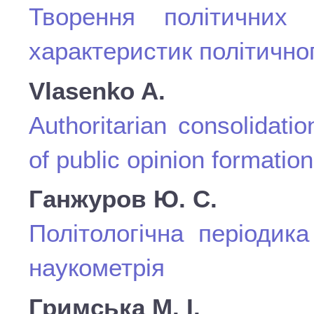
Творення політичних
характеристик політично
Vlasenko A.
Authoritarian consolidati
of public opinion formation
Ганжуров Ю. С.
Політологічна періодика
наукометрія
Гримська М. І.