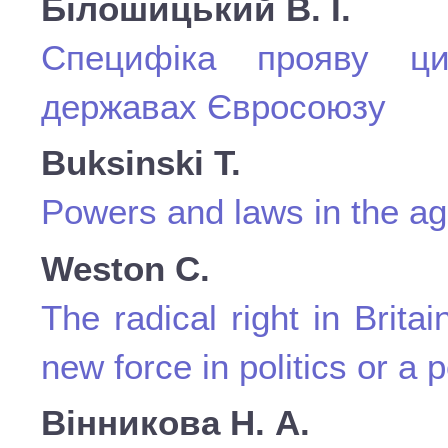
Білошицький В. І.
Cпецифіка прояву цив
державах Євросоюзу
Buksinski Т.
Powers and laws in the age
Weston C.
The radical right in Brit
new force in politics or a p
Вінникова Н. А.