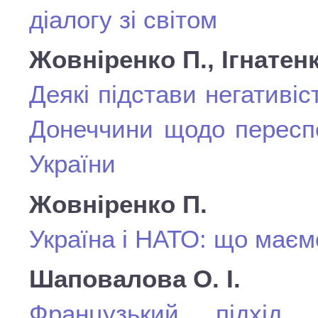
діалогу зі світом
Жовніренко П., Ігнатенк
Деякі підстави негативі
Донеччини щодо переспе
України
Жовніренко П.
Україна і НАТО: що маєм
Шаповалова О. І.
Французький підхід 