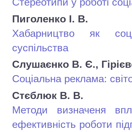
Стереотипи у роботі соц
Пиголенко І. В.
Хабарництво як соц
суспільства
Слушаєнко В. Є., Гірієв
Соціальна реклама: світо
Стєблюк В. В.
Методи визначеня впл
ефективність роботи під