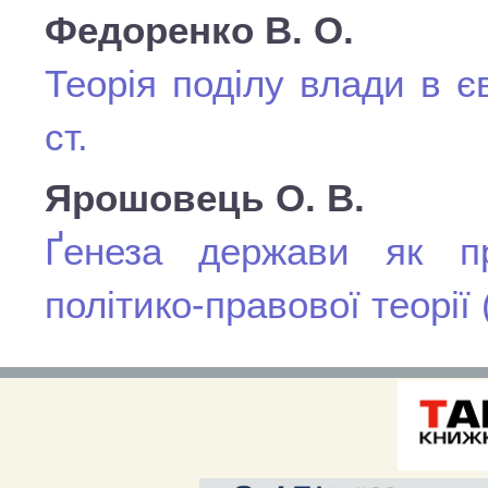
Федоренко В. О.
Теорія поділу влади в є
ст.
Ярошовець О. В.
Ґенеза держави як пр
політико-правової теорії 