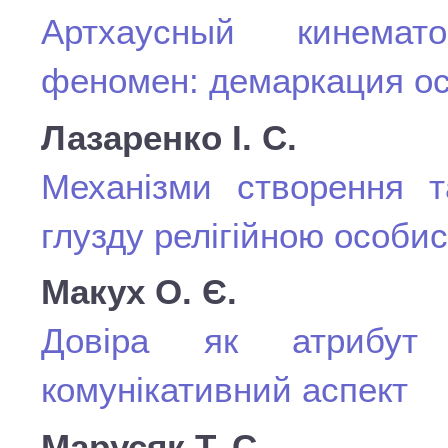
Артхаусный кинемат
феномен: демаркация о
Лазаренко І. С.
Механізми створення та
глузду релігійною особис
Макух О. Є.
Довіра як атрибут г
комунікативний аспект
Марусяк Т. С.