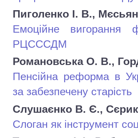
Пиголенко І. В., Мєсьяні
Емоційне вигорання ф
РЦСССДМ
Романовська О. В., Горд
Пенсійна реформа в Укр
за забезпечену старість
Слушаєнко В. Є., Сєрик
Слоган як інструмент со