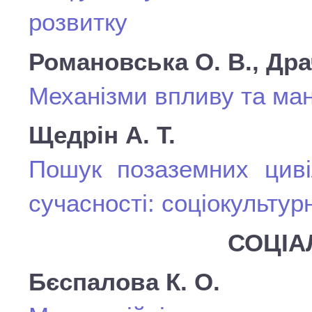
розвитку
Романовська О. В., Драч
Механізми впливу та ман
Щедрін А. Т.
Пошук позаземних циві
сучасності: соціокультур
СОЦІА
Бєспалова К. О.