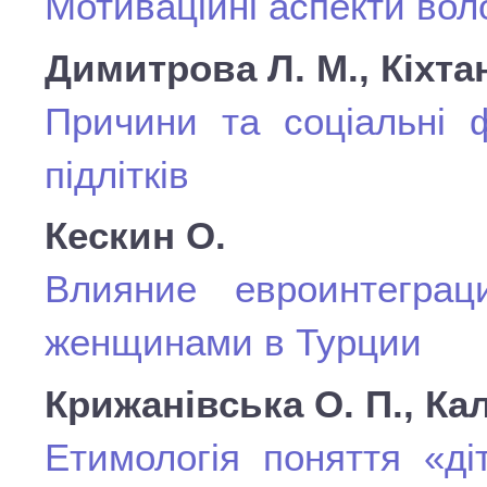
Мотиваційні аспекти воло
Димитрова Л. М., Кіхтан
Причини та соціальні ф
підлітків
Кескин О.
Влияние евроинтегра
женщинами в Турции
Крижанівська О. П., Ка
Етимологія поняття «д