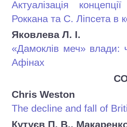
Актуалізація концепці
Роккана та С. Ліпсета в 
Яковлева Л. І.
«Дамоклів меч» влади: 
Афінах
СО
Chris Weston
The decline and fall of Br
Кутуєв П. В., Макаренко