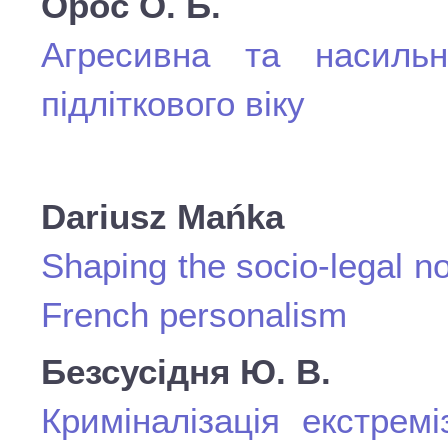
Орос О. Б.
Агресивна та насильн
підліткового віку
Dariusz Mańka
Shaping the socio-legal n
French personalism
Безсусідня
Ю.
В.
Криміналізація екстрем