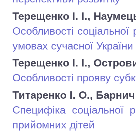
Терещенко І. І., Нaумeц
Ocoбливocтi coцiaльнoї 
умoвaх cучacнoї Укрaїни
Терещенко І. І., Остров
Особливості прояву субк
Титаренко І. О., Барнич
Специфіка соціальної р
прийомних дітей