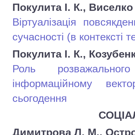
Покулита І. К., Виселко 
Віртуалізація повсякде
сучасності (в контексті т
Покулита І. К., Козубенк
Роль розважальног
інформаційному векто
сьогодення
СОЦІА
Димитрова Л. М., Остр