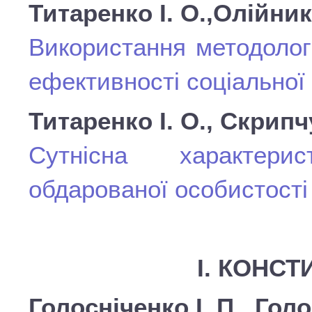
Титаренко І. О.,Олiйник
Використання методолог
ефективності соціальної
Титаренко І. О., Скрипч
Сутнісна характерис
обдарованої особистості
І. КОНС
Голосніченко І. П., Голо