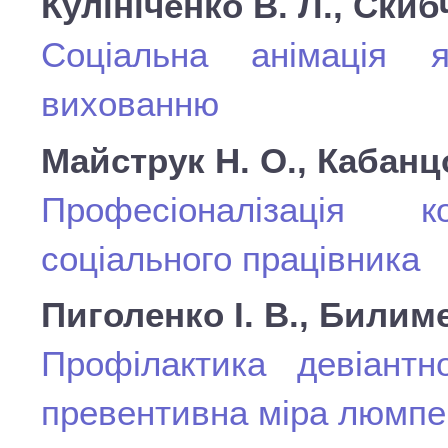
Кулініченко В. Л., Скиб
Соціальна анімація 
вихованню
Майструк Н. О., Кабанц
Професіоналізація ко
соціального працівника
Пиголенко І. В., Билим
Профілактика девіантн
превентивна міра люмпен