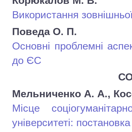
Корюкалов М. В.
Використання зовнішньо
Поведа О. П.
Основні проблемні аспек
до ЄС
СО
Мельниченко А. А., Косе
Місце соціогуманітар
університеті: постановк