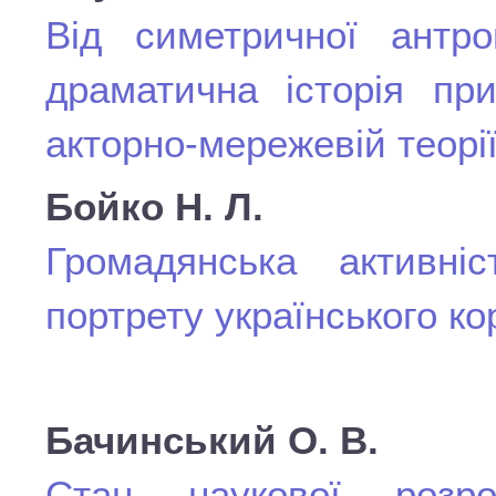
Від симетричної антроп
драматична історія при
акторно-мережевій теорі
Бойко Н. Л.
Громадянська активніс
портрету українського ко
Бачинський О. В.
Стан наукової розро