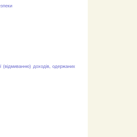
езпеки
ії (відмиванню) доходів, одержаних