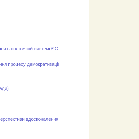
ня в політичній системі ЄС
ання процесу демократизації
мади)
 перспективи вдосконалення