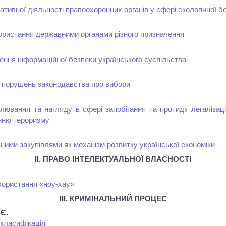
тивної діяльності правоохоронних органів у сфері екологічної б
ористання державними органами різного призначення
ення інформаційної безпеки українського суспільства
 порушень законодавства про вибори
лювання та нагляду в сфері запобігання та протидії легалізац
нню тероризму
ними закупівлями як механізм розвитку української економіки
ІІ. ПРАВО ІНТЕЛЕКТУАЛЬНОЇ ВЛАСНОСТІ
користання «ноу-хау»
ІІІ. КРИМІНАЛЬНИЙ ПРОЦЕС
 Є.
х класифікація