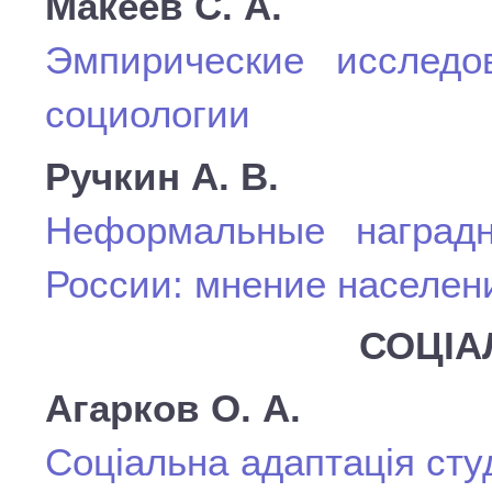
Макеев С. А.
Эмпирические исследо
социологии
Ручкин А. В.
Неформальные наград
России: мнение населен
СОЦІА
Агарков О. А.
Соціальна адаптація сту