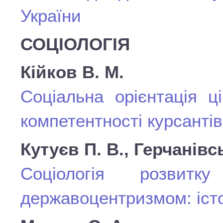
України
СОЦІОЛОГІЯ
Кійков В. М.
Соціальна орієнтація ц
компетентності курсантів
Кутуєв П. В., Герчанівс
Соціологія розвит
державоцентризмом: істо