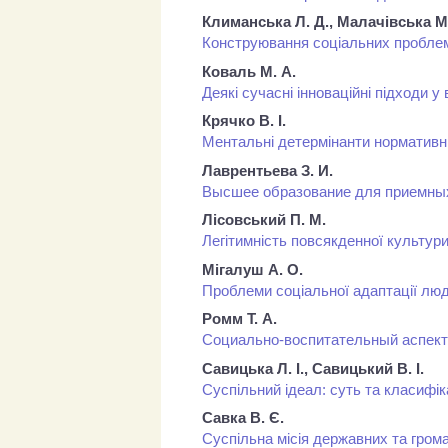
Климанська Л. Д., Малачівська М.
Конструювання соціальних проблем
Коваль М. А.
Деякі сучасні інноваційні підходи у
Крячко В. І.
Ментальні детермінанти нормативн
Лаврентьева З. И.
Высшее образование для приемны
Лісовський П. М.
Легітимність повсякденної культури
Мігалуш А. О.
Проблеми соціальної адаптації лю
Ромм Т. А.
Социально-воспитательный аспект 
Савицька Л. І., Савицький В. І.
Суспільний ідеал: суть та класифік
Савка В. Є.
Суспільна місія державних та гро