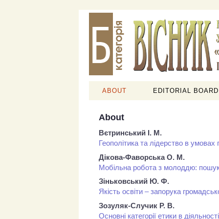
ABOUT
EDITORIAL BOARD
About
Вєтринський І. М.
Геополітика та лідерство в умовах 
Дікова-Фаворська О. М.
Мобільна робота з молоддю: пошук
Зіньковський Ю. Ф.
Якість освіти – запорука громадськ
Зозуляк-Случик Р. В.
Основні категорії етики в діяльност