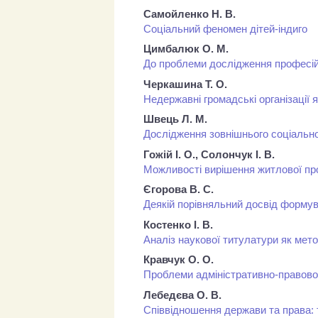
Самойленко Н. В.
Соціальний феномен дітей-індиго
Цимбалюк О. М.
До проблеми дослідження професійн
Черкашина Т. О.
Недержавні громадські організації 
Швець Л. М.
Дослідження зовнішнього соціальн
Гожій І. О., Солончук І. В.
Можливості вирішення житлової пр
Єгорова В. С.
Деякій порівняльний досвід формува
Костенко І. В.
Аналіз наукової титулатури як мет
Кравчук О. О.
Проблеми адміністративно-правово
Лебедєва О. В.
Співвідношення держави та права: 