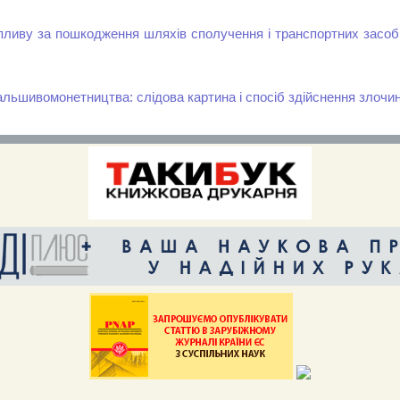
пливу за пошкодження шляхів сполучення і транспортних засобів
льшивомонетництва: слідова картина і спосіб здійснення злочи