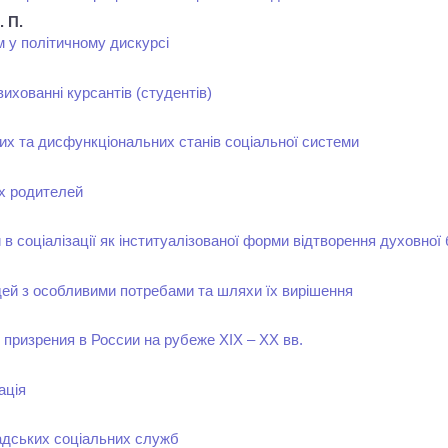
 П.
 у політичному дискурсі
 вихованні курсантів (студентів)
их та дисфункціональних станів соціальної системи
х родителей
 в соціалізації як інституалізованої форми відтворення духовної
дей з особливими потребами та шляхи їх вирішення
призрения в России на рубеже XIX – XX вв.
ація
мадських соціальних служб