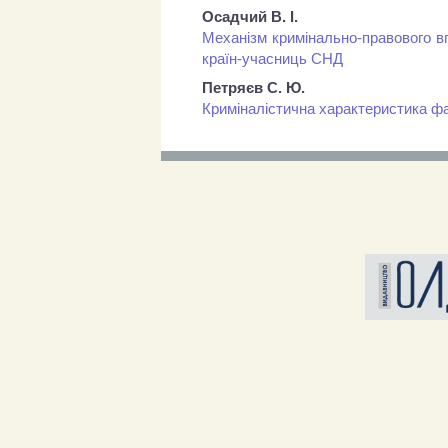
Осадчий В. І.
Механізм кримінально-правового в
країн-учасниць СНД
Петряєв С. Ю.
Криміналістична характеристика фа