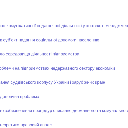
о-комунікативної педагогічної діяльності у контексті менеджмен
як суб’єкт надання соціальної допомоги населенню
ого середовища діяльності підприємства
облеми на підприємствах недержавного сектору економіки
ння суддівського корпусу України і зарубіжних країн
одологічна проблема
го забезпечення процедур списання державного та комунальног
теоретико-правовий аналіз