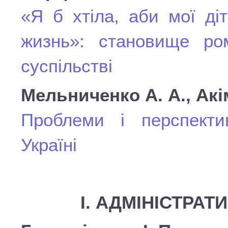
«Я б хтіла, аби мої ді
жизнь»: становище ро
суспільстві
Мельниченко А. А., Акі
Проблеми і перспектив
Україні
І. АДМІНІСТРА