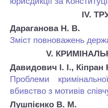
юрисдикції за Конституц
ІV. Т
Дараганова Н. В.
Зміст повноважень держа
V. КРИМІНАЛЬ
Давидович І. І., Кіпран 
Проблеми кримінально
вбивство з мотивів співч
Лушпієнко В. М.