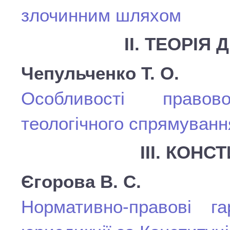
злочинним шляхом
ІІ. ТЕОРІЯ
Чепульченко Т. О.
Особливості право
теологічного спрямуванн
ІІІ. КОН
Єгорова В. С.
Нормативно-правові га