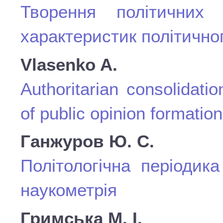
Творення політичних
характеристик політично
Vlasenko A.
Authoritarian consolidati
of public opinion formation
Ганжуров Ю. С.
Політологічна періодика
наукометрія
Гримська М. І.