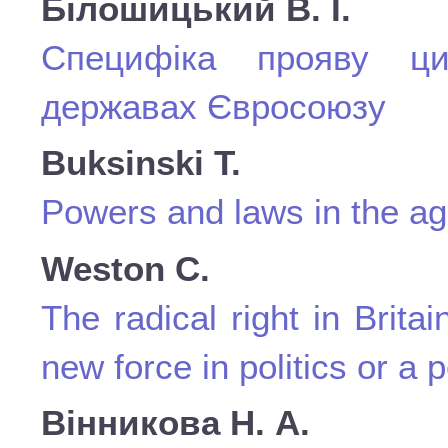
Білошицький В. І.
Cпецифіка прояву цив
державах Євросоюзу
Buksinski Т.
Powers and laws in the age
Weston C.
The radical right in Brit
new force in politics or a p
Вінникова Н. А.