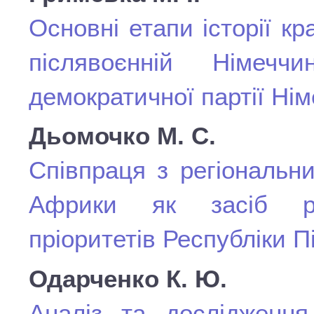
Основні етапи історії кр
післявоєнній Німечч
демократичної партії Ні
Дьомочко М. С.
Співпраця з регіональн
Африки як засіб реа
пріоритетів Республіки 
Одарченко К. Ю.
Аналіз та дослідження