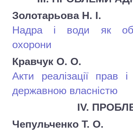
Золотарьова Н. І.
Надра і води як об’є
охорони
Кравчук О. О.
Акти реалізації прав і
державною власністю
ІV. ПРОБЛ
Чепульченко Т. О.