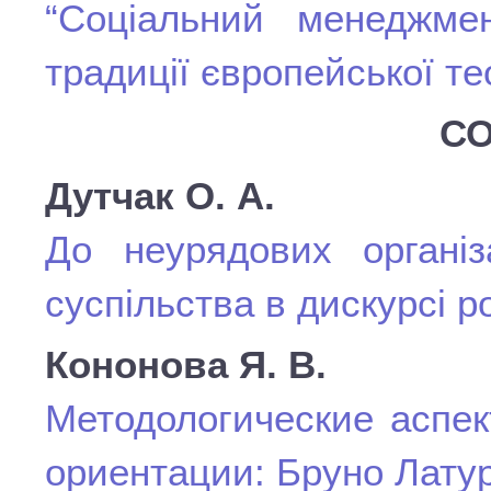
“Соціальний менеджме
традиції європейської те
СО
Дутчак О. А.
До неурядових організ
суспільства в дискурсі р
Кононова Я. В.
Методологические аспек
ориентации: Бруно Лату