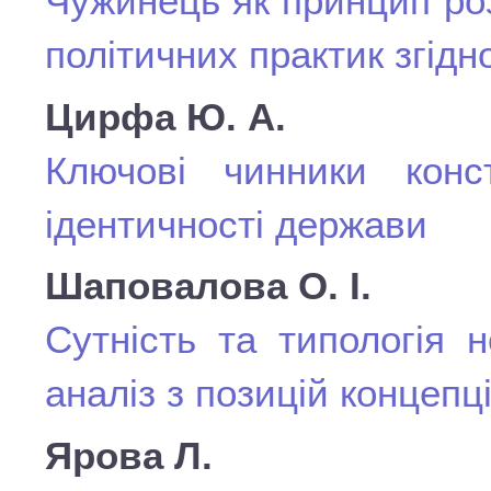
Чужинець як принцип ро
політичних практик згідн
Цирфа Ю. А.
Ключові чинники конст
ідентичності держави
Шаповалова О. І.
Сутність та типологія 
аналіз з позицій концепц
Ярова Л.