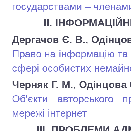
государствами – членам
ІІ. ІНФОРМАЦІЙ
Дергачов Є. В., Одінцов
Право на інформацію та 
сфері особистих немайно
Черняк Г. М., Одінцова 
Об'єкти авторського 
мережі інтернет
ІІІ. ПРОБЛЕМИ А