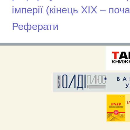
імперії (кінець ХІХ – поча
Реферати