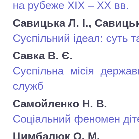
на рубеже XIX – XX вв.
Савицька Л. І., Савицьк
Суспільний ідеал: суть т
Савка В. Є.
Суспільна місія держав
служб
Самойленко Н. В.
Соціальний феномен діт
Цимбалюк О. М.