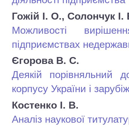
Гожій І. О., Солончук І. 
Можливості виріше
підприємствах недержавн
Єгорова В. С.
Деякій порівняльний д
корпусу України і зарубі
Костенко І. В.
Аналіз наукової титулат