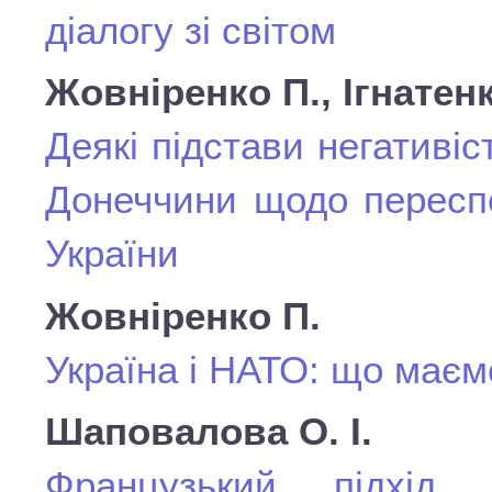
діалогу зі світом
Жовніренко П., Ігнатенк
Деякі підстави негативі
Донеччини щодо переспе
України
Жовніренко П.
Україна і НАТО: що маєм
Шаповалова О. І.
Французький підхід 