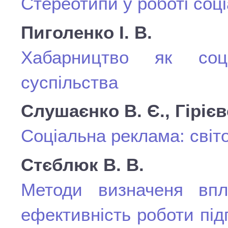
Стереотипи у роботі соц
Пиголенко І. В.
Хабарництво як соц
суспільства
Слушаєнко В. Є., Гірієв
Соціальна реклама: світо
Стєблюк В. В.
Методи визначеня впл
ефективність роботи під