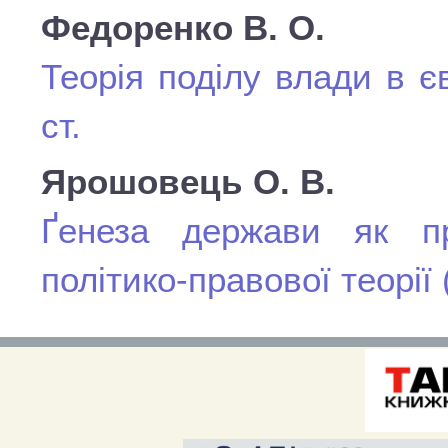
Федоренко В. О.
Теорія поділу влади в є
ст.
Ярошовець О. В.
Ґенеза держави як пр
політико-правової теорії 